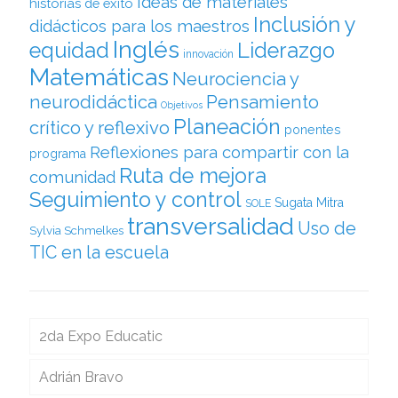
Ideas de materiales
historias de éxito
Inclusión y
didácticos para los maestros
Inglés
equidad
Liderazgo
innovación
Matemáticas
Neurociencia y
neurodidáctica
Pensamiento
Objetivos
Planeación
crítico y reflexivo
ponentes
Reflexiones para compartir con la
programa
Ruta de mejora
comunidad
Seguimiento y control
Sugata Mitra
SOLE
transversalidad
Uso de
Sylvia Schmelkes
TIC en la escuela
2da Expo Educatic
Adrián Bravo