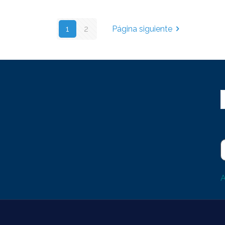
1
2
Página siguiente
A