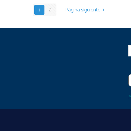
1
2
Página siguiente
A