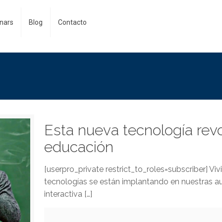
nars
Blog
Contacto
Esta nueva tecnología rev
educación
[userpro_private restrict_to_roles=subscriber] Vi
tecnologías se están implantando en nuestras aul
interactiva
[…]