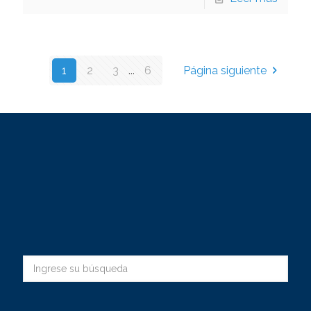
1
2
3
...
6
Página siguiente