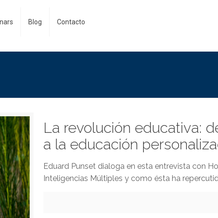
nars
Blog
Contacto
La revolución educativa: de
a la educación personaliz
Eduard Punset dialoga en esta entrevista con Ho
Inteligencias Múltiples y como ésta ha repercutid