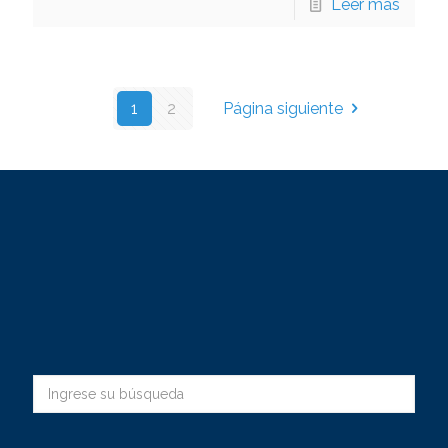
Leer más
1
2
Página siguiente