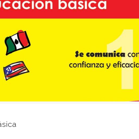
́sica