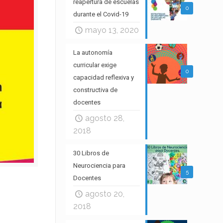
reapertura de escuelas
0
durante el Covid-19
mayo 13, 2020
La autonomía
curricular exige
0
capacidad reflexiva y
constructiva de
docentes
agosto 28,
2018
30 Libros de
Neurociencia para
5
Docentes
agosto 20,
2018