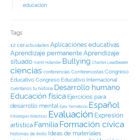
educación
Tags
Aplicaciones educativas
12 cei
actividades
Aprendizaje permanente
Aprendizaje
Bullying
situado
Charles Leadbeater
Astrid Hollander
ciencias
Congreso
Conferencistas
conferencias
Educativo
Congreso Educativo Internacional
Desarrollo humano
cuéntanos tu historia
Educación física
Ejercicios para
Español
desarrollo mental
Ejes Temáticos
Evaluación
Expresión
Estrategias didácticas
Formación cívica
Familia
artística
Ideas de materiales
historias de éxito