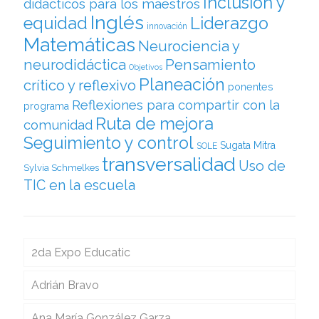
Inclusión y
didácticos para los maestros
Inglés
equidad
Liderazgo
innovación
Matemáticas
Neurociencia y
neurodidáctica
Pensamiento
Objetivos
Planeación
crítico y reflexivo
ponentes
Reflexiones para compartir con la
programa
Ruta de mejora
comunidad
Seguimiento y control
Sugata Mitra
SOLE
transversalidad
Uso de
Sylvia Schmelkes
TIC en la escuela
2da Expo Educatic
Adrián Bravo
Ana María González Garza