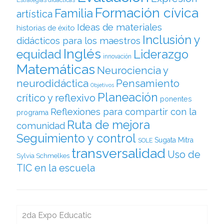
Estrategias didácticas
Formación cívica
Familia
artística
Ideas de materiales
historias de éxito
Inclusión y
didácticos para los maestros
Inglés
equidad
Liderazgo
innovación
Matemáticas
Neurociencia y
neurodidáctica
Pensamiento
Objetivos
Planeación
crítico y reflexivo
ponentes
Reflexiones para compartir con la
programa
Ruta de mejora
comunidad
Seguimiento y control
Sugata Mitra
SOLE
transversalidad
Uso de
Sylvia Schmelkes
TIC en la escuela
2da Expo Educatic