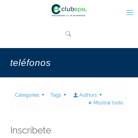
teléfonos
Categories
Tags
Authors
Mostrar todo
Inscríbete