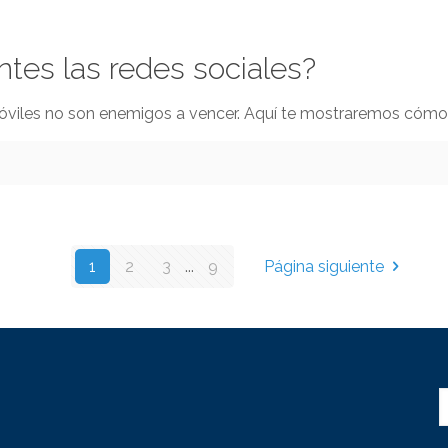
ntes las redes sociales?
móviles no son enemigos a vencer. Aquí te mostraremos cómo la
1
2
3
...
9
Página siguiente