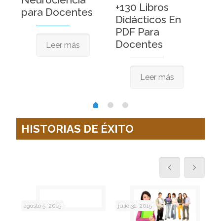
+130 Libros
Fi
para Docentes
Didácticos En
Ac
PDF Para
Di
Docentes
Pr
Leer más
Leer más
HISTORIAS DE ÉXITO
agosto 5, 2015
julio 31, 2015
jul