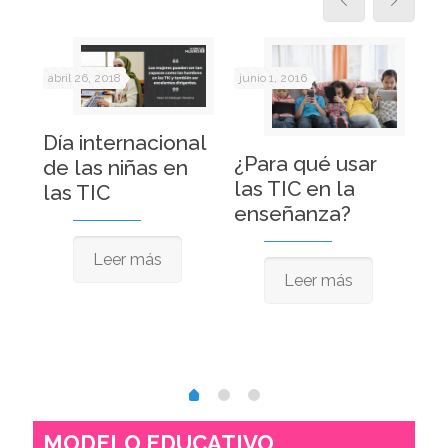
abril 26, 2018
junio 1, 2016
may
Día internacional
¿Para qué usar
La
de las niñas en
tas
las TIC en la
la
las TIC
enseñanza?
¿c
s
m
Leer más
Leer más
MODELO EDUCATIVO