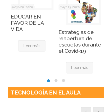
mayo 20, 2020
mayo 13, 2020
abr
EDUCAR EN
FAVOR DE LA
La
VIDA
re
al
Estrategias de
H
ra
reapertura de
la
escuelas durante
Leer más
el Covid-19
Leer más
TECNOLOGÍA EN EL AULA