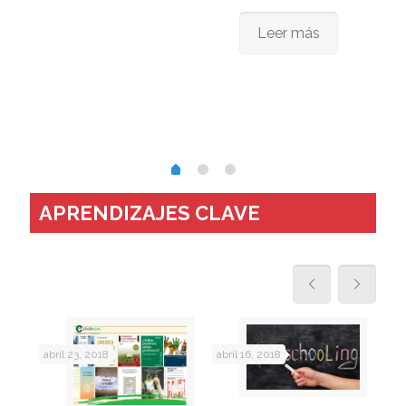
Leer más
APRENDIZAJES CLAVE
abril 23, 2018
abril 16, 2018
abr