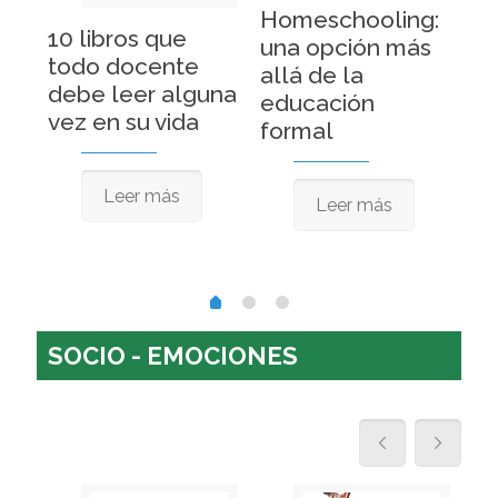
Homeschooling:
os
10 libros que
¿P
una opción más
todo docente
re
allá de la
debe leer alguna
m
educación
vez en su vida
formal
)
Leer más
Leer más
SOCIO - EMOCIONES