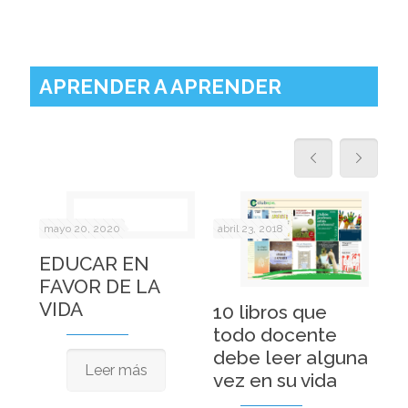
APRENDER A APRENDER
mayo 20, 2020
abril 23, 2018
abr
EDUCAR EN
FAVOR DE LA
Ho
VIDA
10 libros que
un
todo docente
al
debe leer alguna
ed
Leer más
vez en su vida
fo