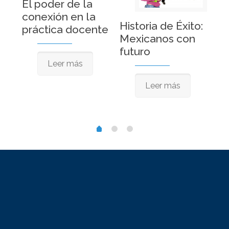
El poder de la
conexión en la
Historia de Éxito:
Hi
práctica docente
Mexicanos con
“A
futuro
tr
Leer más
ju
Leer más