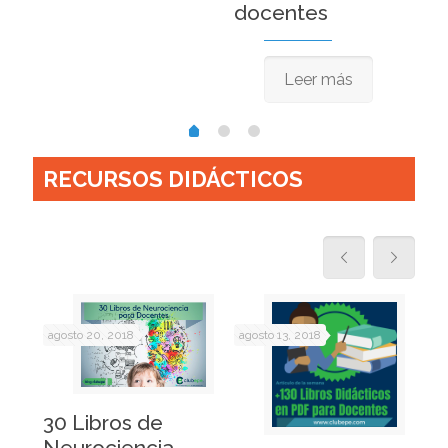
docentes
Leer más
RECURSOS DIDÁCTICOS
agosto 20, 2018
agosto 13, 2018
ago
n
30 Libros de
Neurociencia