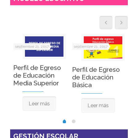
septiembre 21, 2017
septiembre 21, 2017
sep
o
N
Perfil de Egreso
Perfil de Egreso
Ed
de Educación
de Educación
Media Superior
Básica
Leer más
Leer más
GESTIÓN ESCOLAR