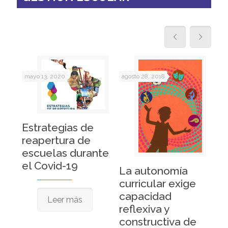
mayo 13, 2020
agosto 28, 2018
mar
a
Pr
Estrategias de
ge
reapertura de
ed
escuelas durante
Am
el Covid-19
La autonomía
curricular exige
capacidad
Leer más
reflexiva y
constructiva de