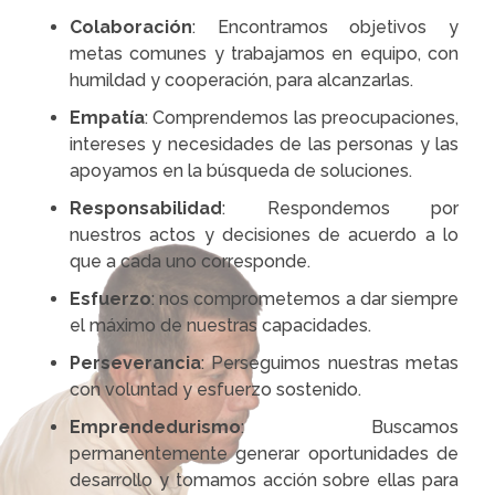
Colaboración
: Encontramos objetivos y
metas comunes y trabajamos en equipo, con
humildad y cooperación, para alcanzarlas.
Empatía
: Comprendemos las preocupaciones,
intereses y necesidades de las personas y las
apoyamos en la búsqueda de soluciones.
Responsabilidad
: Respondemos por
nuestros actos y decisiones de acuerdo a lo
que a cada uno corresponde.
Esfuerzo
: nos comprometemos a dar siempre
el máximo de nuestras capacidades.
Perseverancia
: Perseguimos nuestras metas
con voluntad y esfuerzo sostenido.
Emprendedurismo
: Buscamos
permanentemente generar oportunidades de
desarrollo y tomamos acción sobre ellas para