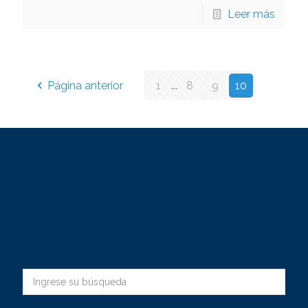
Leer más
Página anterior
1
...
8
9
10