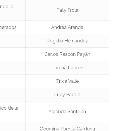
ando la
Paty Frola
sperados
Andrea Aranda
s
Rogelio Hernández
Carlos Rascón Payán
Lorena Ladrón
Trixia Valle
Lucy Padilla
ico de la
Yolanda Santillán
Georgina Puebla Cardona