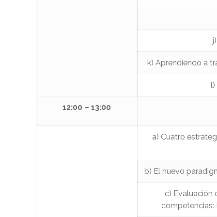
j
k) Aprendiendo a t
l
12:00 – 13:00
a) Cuatro estrateg
b) El nuevo paradigm
c) Evaluación c
competencias: L