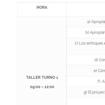
HORA
a) Apropi
b) Apropiá
c) Los enfoques 
d) Con
e) Cóm
TALLER TURNO 1
f) A
09:00 – 12:00
g) El proyec