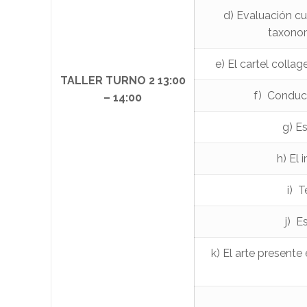
d) Evaluación cu
taxonom
e) El cartel colla
TALLER TURNO 2 13:00
f) Conduct
– 14:00
g) Es
h) El 
i) 
j) E
k) El arte presente