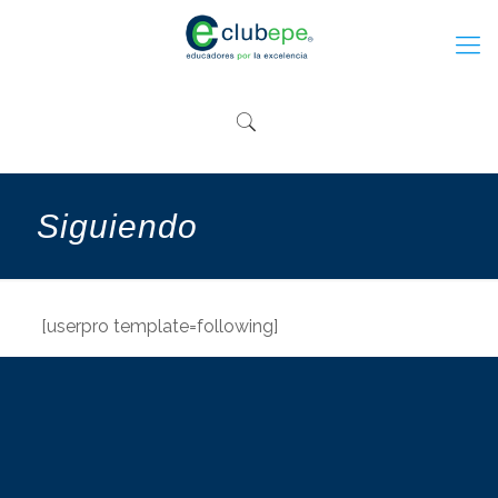
Siguiendo
[userpro template=following]