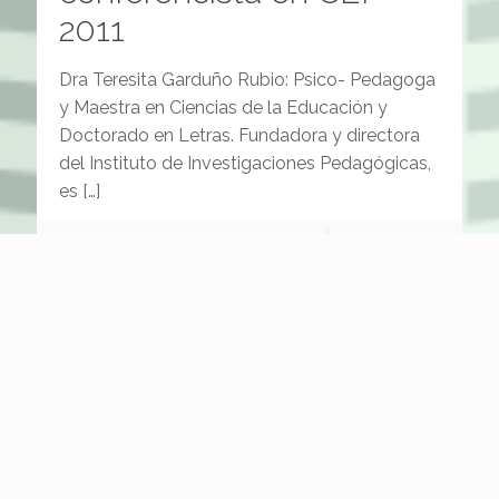
2011
Dra Teresita Garduño Rubio: Psico- Pedagoga
y Maestra en Ciencias de la Educación y
Doctorado en Letras. Fundadora y directora
del Instituto de Investigaciones Pedagógicas,
es
[…]
Leer más
Página anterior
1
...
108
109
110
111
112
Página siguiente