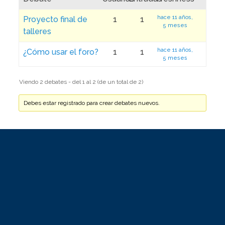
hace 11 años,
Proyecto final de
1
1
5 meses
talleres
hace 11 años,
¿Cómo usar el foro?
1
1
5 meses
Viendo 2 debates - del 1 al 2 (de un total de 2)
Debes estar registrado para crear debates nuevos.